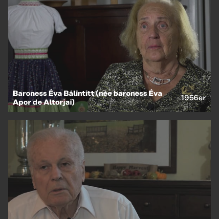
Baroness Éva Bálintitt (née baroness Éva
1956er
Apor de Altorjai)
EN
HU