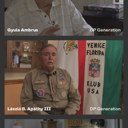
Gyula Ambrus
DP Generation
László B. Apáthy III
DP Generation