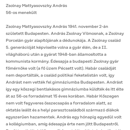
Zsolnay Mattyasovszky András
56-os menekült
Zsolnay Mattyasovszky András 1941. november 2-án
született Budapesten. András Zsolnay Vilmosnak, a Zsolnay
Porcelán gyár alapítójának a dédunokája. A Zsolnay család
5. generációját képviselte volna a gyár élén, de a II.
világháború után a gyárat 1948-ban államosította a
kommunista kormány. Édesapja a budapesti Zsolnay gyár
főmérnöke volt (a fő üzem Pécsett volt). Habár családját
nem deportálták, a család politikai feketelistán volt, így
Andrást nem vették fel gimnáziumba Budapesten. Andrást
így egy kőszegi bentlakásos gimnáziumba küldték és itt élte
át az 56-os forradalmat 15 éves korában. Habár Kőszegen
nem volt fegyveres összecsapás a forradalom alatt, az
oktatás leállt és a helyi parasztcsaládból származó diákok
egyszerűen hazamentek. András egy hónapig egyedül volt
a kollégiumban, amíg édesapja érte nem jött Budapestről.