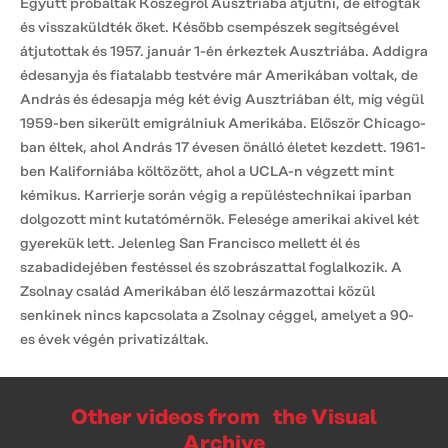
Együtt próbáltak Kőszegről Ausztriába átjutni, de elfogták
és visszaküldték őket. Később csempészek segítségével
átjutottak és 1957. január 1-én érkeztek Ausztriába. Addigra
édesanyja és fiatalabb testvére már Amerikában voltak, de
András és édesapja még két évig Ausztriában élt, míg végül
1959-ben sikerült emigrálniuk Amerikába. Először Chicago-
ban éltek, ahol András 17 évesen önálló életet kezdett. 1961-
ben Kaliforniába költözött, ahol a UCLA-n végzett mint
kémikus. Karrierje során végig a repüléstechnikai iparban
dolgozott mint kutatómérnök. Felesége amerikai akivel két
gyerekük lett. Jelenleg San Francisco mellett él és
szabadidejében festéssel és szobrászattal foglalkozik. A
Zsolnay család Amerikában élő leszármazottai közül
senkinek nincs kapcsolata a Zsolnay céggel, amelyet a 90-
es évek végén privatizáltak.
Other videos from the Visual
Archive