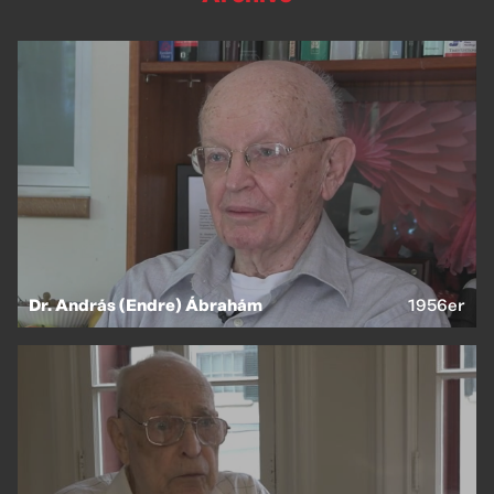
Dr. András (Endre) Ábrahám
1956er