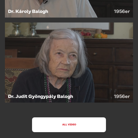
Dr. Károly Balogh
1956er
Dr. Judit Gyöngypály Balogh
1956er
ALL VIDEO