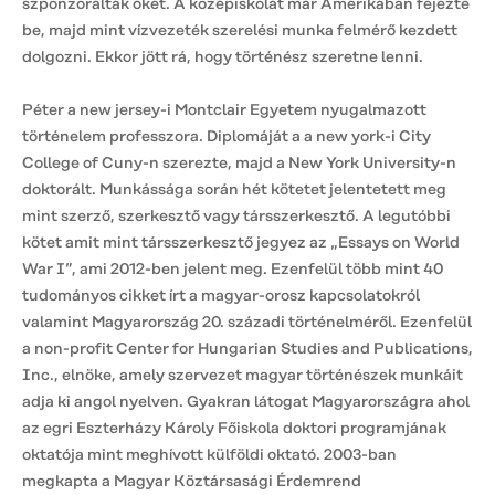
szponzorálták őket. A középiskolát már Amerikában fejezte
be, majd mint vízvezeték szerelési munka felmérő kezdett
dolgozni. Ekkor jött rá, hogy történész szeretne lenni.
Péter a new jersey-i Montclair Egyetem nyugalmazott
történelem professzora. Diplomáját a a new york-i City
College of Cuny-n szerezte, majd a New York University-n
doktorált. Munkássága során hét kötetet jelentetett meg
mint szerző, szerkesztő vagy társszerkesztő. A legutóbbi
kötet amit mint társszerkesztő jegyez az „Essays on World
War I”, ami 2012-ben jelent meg. Ezenfelül több mint 40
tudományos cikket írt a magyar-orosz kapcsolatokról
valamint Magyarország 20. századi történelméről. Ezenfelül
a non-profit Center for Hungarian Studies and Publications,
Inc., elnöke, amely szervezet magyar történészek munkáit
adja ki angol nyelven. Gyakran látogat Magyarországra ahol
az egri Eszterházy Károly Főiskola doktori programjának
oktatója mint meghívott külföldi oktató. 2003-ban
megkapta a Magyar Köztársasági Érdemrend