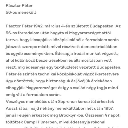
Pásztor Péter
56-os menekült
Pásztor Péter 1942. március 4-én született Budapesten. Az
56-os forradalom után hagyta el Magyarországot attól
tartva, hogy kicsapják a középiskolából a forradalom során
játszott szerepe miatt, mivel résztvett demonstrációkban
és egyéb eseményekben. Édesapja irodai munkát végzett,
ahol különböző beszerzésekben és államosításban vett
részt, míg édesanyja egy textilüzletet vezetett Budapesten.
Péter és szintén technikai középiskolát végző ikertestvére
úgy döntöttek, hogy biztonságuk és jövőjük érdekében
elhagyják Magyarországot és így a család négy tagja mind
emigrált a forradalom során.
Veszélyes menekülés után Sopronon keresztül érkeztek
Ausztriába, majd néhány menekülttábori hét után 1957.
január elején érkeztek meg Brooklyn-ba. Összesen 4 napot
töltöttek Camp Kilmerben, mivel édesanyja rokonai