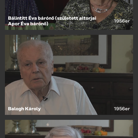
Bálintitt Éva bárónő (született altorjai
1956er
Apor Éva bárónő)
Balogh Károly
1956er
EN
HU