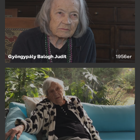
Gyöngypály Balogh Judit
1956er