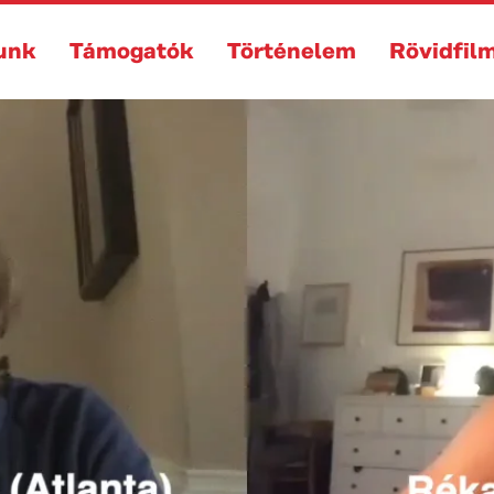
unk
Támogatók
Történelem
Rövidfil