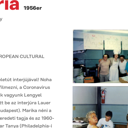
ria
1956er
y
UROPEAN CULTURAL
letút interjújával! Noha
filmezni, a Coronavírus
ak vagyunk Lengyel
t be az interjúra Lauer
udapest). Marika néni a
eredeti tagja és az 1960-
ar Tanya (Philadelphia-i