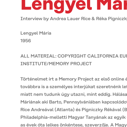
Lengyel Má
Interview by Andrea Lauer Rice & Réka Pigniczk
Lengyel Mária
1956
ALL MATERIAL: COPYRIGHT CALIFORNIA E
INSTITUTE/MEMORY PROJECT
Történelmet írt a Memory Project az első online é
továbbra is a személyes interjúkat szeretnénk le
miatt nem tudunk úgy utazni, mint eddig. Hálás
Máriának aki Barto, Pennsylvániában kapcsolódot
Rice Andreával (Atlanta) és Pigniczky Rékával (B
Philadelphia-melletti Magyar Tanyának az egyik 
as évek óta lelkes önkéntese, szeverzője. A Magy