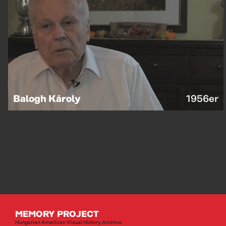
Balogh Károly
1956er
MEMORY PROJECT
Hungarian American Visual History Archive