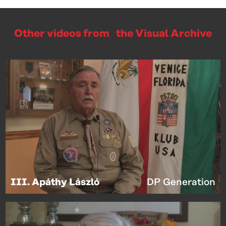
Other videos from the Visual Archive
III. Apáthy László
DP Generation