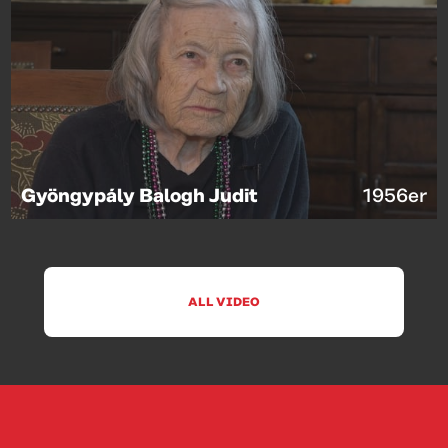
Gyöngypály Balogh Judit
1956er
ALL VIDEO