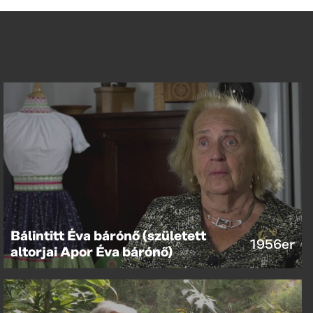
Bálintitt Éva bárónő (született
1956er
altorjai Apor Éva bárónő)