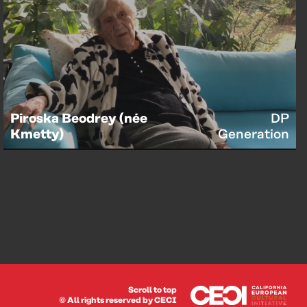
Piroska Beodrey (née
DP
Kmetty)
Generation
Scroll to top
© All rights reserved by CECI