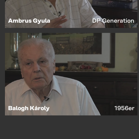
Ambrus Gyula
DP Generation
Balogh Károly
1956er