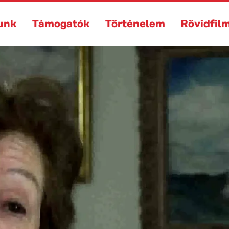
unk
Támogatók
Történelem
Rövidfil