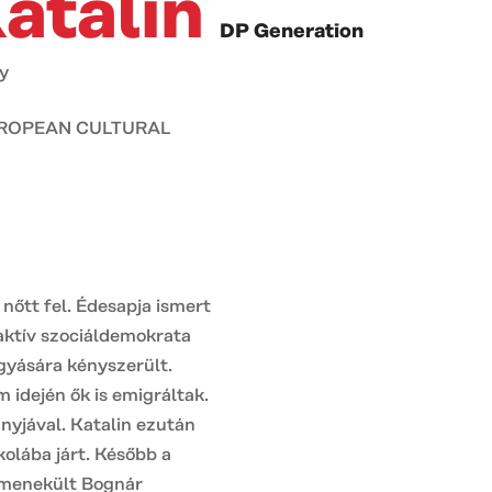
atalin
DP Generation
y
UROPEAN CULTURAL
 nőtt fel. Édesapja ismert
 aktív szociáldemokrata
agyására kényszerült.
m idején ők is emigráltak.
anyjával. Katalin ezután
olába járt. Később a
s menekült Bognár