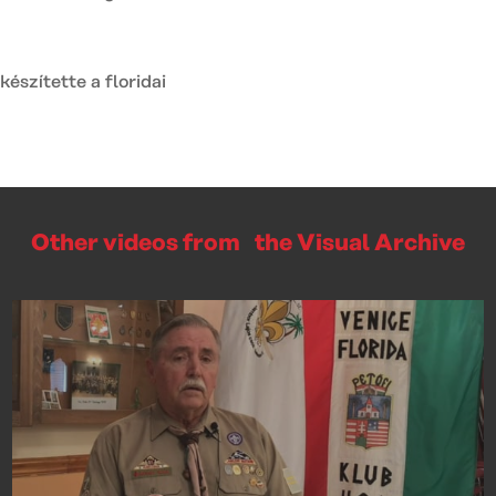
észítette a floridai
Other videos from the Visual Archive