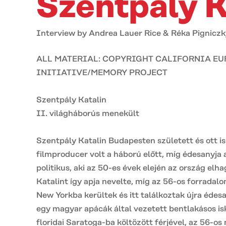
Szentpály K
Interview by Andrea Lauer Rice & Réka Pigniczk
ALL MATERIAL: COPYRIGHT CALIFORNIA E
INITIATIVE/MEMORY PROJECT
Szentpály Katalin
II. világháborús menekült
Szentpály Katalin Budapesten született és ott is
filmproducer volt a háború előtt, míg édesanyja
politikus, aki az 50-es évek elején az ország elh
Katalint így apja nevelte, míg az 56-os forradalo
New Yorkba kerültek és itt találkoztak újra édes
egy magyar apácák által vezetett bentlakásos isk
floridai Saratoga-ba költözött férjével, az 56-o