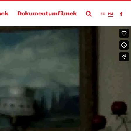
mek
Dokumentumfilmek
EN
HU