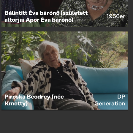
Bálintitt Éva bárónő (született
1956er
altorjai Apor Éva bárónő)
Piroska Beodrey (née
DP
Kmetty)
Generation