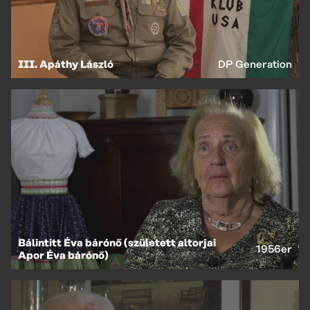
III. Apáthy László
DP Generation
Bálintitt Éva bárónő (született altorjai
1956er
Apor Éva bárónő)