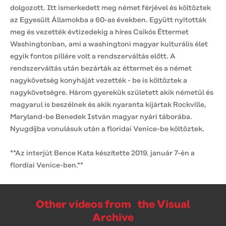
dolgozott. Itt ismerkedett meg német férjével és költöztek
az Egyesült Államokba a 60-as években. Együtt nyitották
meg és vezették évtizedekig a híres Csikós Éttermet
Washingtonban, ami a washingtoni magyar kulturális élet
egyik fontos pillére volt a rendszerváltás előtt. A
rendszerváltás után bezárták az éttermet és a német
nagykövetség konyháját vezették - be is költöztek a
nagykövetségre. Három gyerekük született akik németül és
magyarul is beszélnek és akik nyaranta kijártak Rockville,
Maryland-be Benedek István magyar nyári táborába.
Nyugdíjba vonulásuk után a floridai Venice-be költöztek.
**Az interjút Bence Kata készítette 2019. január 7-én a
flordiai Venice-ben.**
Other videos from the Visual
Archive