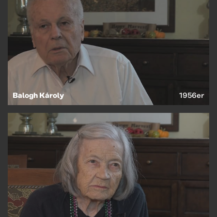
Balogh Károly
1956er
EN
HU