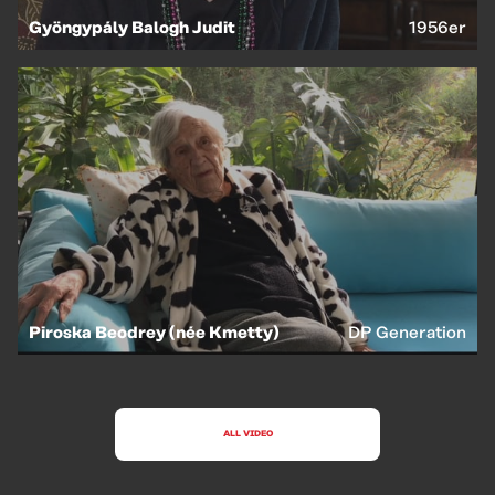
Gyöngypály Balogh Judit
1956er
Piroska Beodrey (née Kmetty)
DP Generation
ALL VIDEO