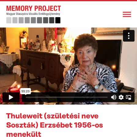
Thuleweit (születési neve
Soszták) Erzsébet 1956-os
menekült