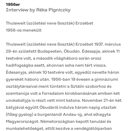
1956er
Interview by Réka Pigniczky
Thuleweit (születési neve Soszták) Erzsébet
1956-os menekült
Thuleweit (születési neve Soszták) Erzsébet 1937. március
29-én született Budapesten, Óbudán. Édesapja, akinek 11
testvére volt, a második világháború során orosz
hadifogságba esett, ahonnan soha nem tért vissza.
Édesanyja, akinek 10 testvére volt, egyedül nevelte háron
gyerekét háború után. 1956-ban 19 évesen a gimnáziumi
osztálytársaival ment tüntetni a Sztálin szoborhoz és
szemtanúja volt a forradalom kirobbanásának amiben két
unokabátyja is részt vett mint katona. November 21-én két
bátyjával együtt Óbudáról indulva három napig utaztak
(főleg gyalog) a burgenlandi Andau-ig, ahol elhagyta
Magyarországot. Németországban kapott tanulási és
munkalehetőséget, ettől kezdve a vendéglátóiparban