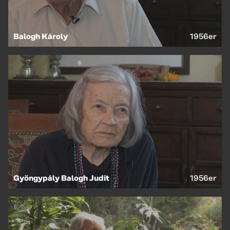
Balogh Károly
1956er
Gyöngypály Balogh Judit
1956er