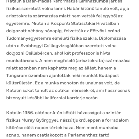
Katalin a Baár-Madas Református Gimnáziumba járt és
fizikus szeretett volna lenni. Habár kitűnő tanuló volt, apja
arisztokrata származása miatt nem vették fel egyből az
egyetemre. Miután a Központi Statisztikai Hivatalban
dolgozott néhány hónapig, felvették az Eötvös Loránd
Tudományegyetemre elméleti fizika szakra. Diplomázása
után a Svábhegyi Csillagvizsgálóban szeretett volna
dolgozni Csillebércen, ahol két professzor is hívta
munkatársnak. A nem megfelelő (arisztokrata) származása
miatt azonban nem kaphatta meg az állást, hanem a
Tungsram üzemben ajánlottak neki munkát Budapest
külterületén. Ez a munka monoton és unalmas volt, de
Katalin sokat tanult az optikai mérésekről, ami hasznosnak
bizonyult későbbi kaliforniai karrierje során.
Katalin 1956. október 4-én kötött házasságot a szintén
fizikus Muray Györggyel, nászútjukról éppen a forradalom
kitörése előtt napon tértek haza. Nem ment munkába
aznap, hanem csatlakozott a Parlamenthez tartó