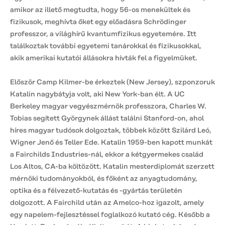
amikor az illető megtudta, hogy 56-os menekültek és
fizikusok, meghívta őket egy előadásra Schrödinger
professzor, a világhírű kvantumfizikus egyetemére. Itt
találkoztak további egyetemi tanárokkal és fizikusokkal,
akik amerikai kutatói állásokra hívták fel a figyelmüket.
Először Camp Kilmer-be érkeztek (New Jersey), szponzoruk
Katalin nagybátyja volt, aki New York-ban élt. A UC
Berkeley magyar vegyészmérnök professzora, Charles W.
Tobias segített Györgynek állást találni Stanford-on, ahol
híres magyar tudósok dolgoztak, többek között Szilárd Leó,
Wigner Jenő és Teller Ede. Katalin 1959-ben kapott munkát
a Fairchilds Industries-nál, ekkor a kétgyermekes család
Los Altos, CA-ba költözött. Katalin mesterdiplomát szerzett
mérnöki tudományokból, és főként az anyagtudomány,
optika és a félvezető-kutatás és -gyártás területén
dolgozott. A Fairchild után az Amelco-hoz igazolt, amely
egy napelem-fejlesztéssel foglalkozó kutató cég. Később a