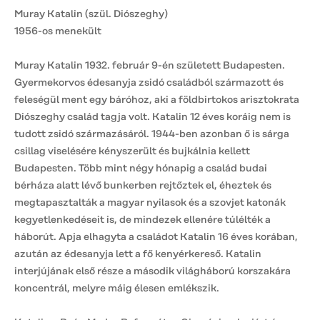
Muray Katalin (szül. Diószeghy)
1956-os menekült
Muray Katalin 1932. február 9-én született Budapesten.
Gyermekorvos édesanyja zsidó családból származott és
feleségül ment egy báróhoz, aki a földbirtokos arisztokrata
Diószeghy család tagja volt. Katalin 12 éves koráig nem is
tudott zsidó származásáról. 1944-ben azonban ő is sárga
csillag viselésére kényszerült és bujkálnia kellett
Budapesten. Több mint négy hónapig a család budai
bérháza alatt lévő bunkerben rejtőztek el, éheztek és
megtapasztalták a magyar nyilasok és a szovjet katonák
kegyetlenkedéseit is, de mindezek ellenére túlélték a
háborút. Apja elhagyta a családot Katalin 16 éves korában,
azután az édesanyja lett a fő kenyérkereső. Katalin
interjújának első része a második világháború korszakára
koncentrál, melyre máig élesen emlékszik.