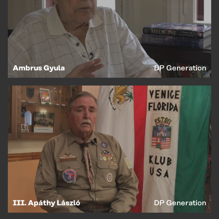
Ambrus Gyula
DP Generation
EN
HU
III. Apáthy László
DP Generation