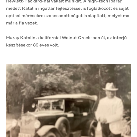
Hewlett-Packard-nál vállalt munkát. A high-tech iparág
mellett Katalin ingatlanfejlesztéssel is foglalkozott és saját
optikai mérésekre szakosodott céget is alapított, melyet ma
már a fia vezet.
Muray Katalin a kaliforniai Walnut Creek-ban él, az interjú
készítésekor 89 éves volt.