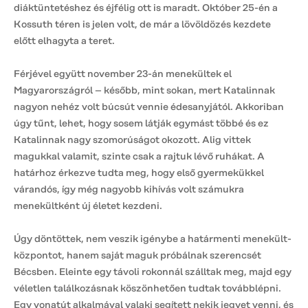
diáktüntetéshez és éjfélig ott is maradt. Október 25-én a
Kossuth téren is jelen volt, de már a lövöldözés kezdete
előtt elhagyta a teret.
Férjével együtt november 23-án menekültek el
Magyarországról – később, mint sokan, mert Katalinnak
nagyon nehéz volt búcsút vennie édesanyjától. Akkoriban
úgy tűnt, lehet, hogy sosem látják egymást többé és ez
Katalinnak nagy szomorúságot okozott. Alig vittek
magukkal valamit, szinte csak a rajtuk lévő ruhákat. A
határhoz érkezve tudta meg, hogy első gyermekükkel
várandós, így még nagyobb kihívás volt számukra
menekültként új életet kezdeni.
Úgy döntöttek, nem veszik igénybe a határmenti menekült-
központot, hanem saját maguk próbálnak szerencsét
Bécsben. Eleinte egy távoli rokonnál szálltak meg, majd egy
véletlen találkozásnak köszönhetően tudtak továbblépni.
Egy vonatút alkalmával valaki segített nekik jegyet venni, és