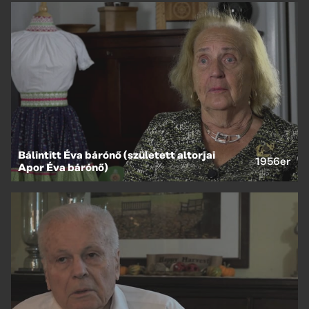
Bálintitt Éva bárónő (született altorjai
1956er
Apor Éva bárónő)