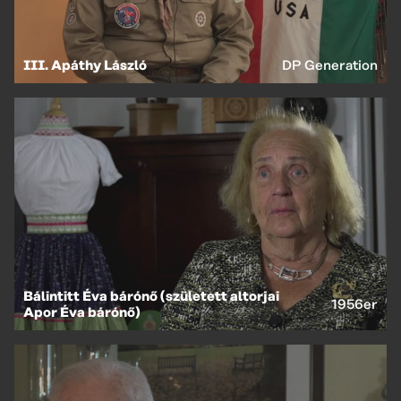
III. Apáthy László
DP Generation
Bálintitt Éva bárónő (született altorjai
1956er
Apor Éva bárónő)