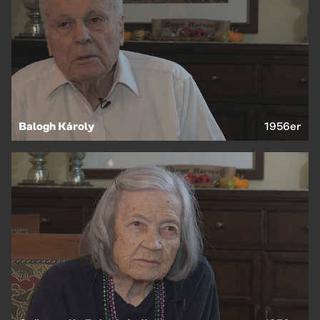
Balogh Károly
1956er
EN
HU