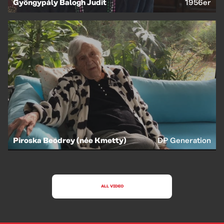
Gyöngypály Balogh Judit
1956er
Piroska Beodrey (née Kmetty)
DP Generation
ALL VIDEO